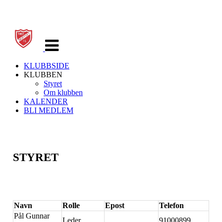
Veksle
navigasjon
KLUBBSIDE
KLUBBEN
Styret
Om klubben
KALENDER
BLI MEDLEM
STYRET
Navn
Rolle
Epost
Telefon
Pål Gunnar
Leder
91000899