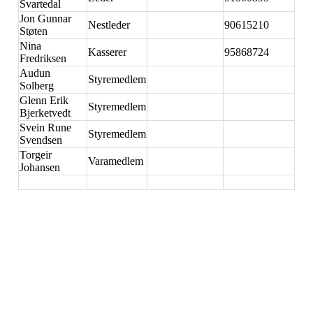
Svartedal
Jon Gunnar
Nestleder
90615210
Støten
Nina
Kasserer
95868724
Fredriksen
Audun
Styremedlem
Solberg
Glenn Erik
Styremedlem
Bjerketvedt
Svein Rune
Styremedlem
Svendsen
Torgeir
Varamedlem
Johansen
Skiptvet IL